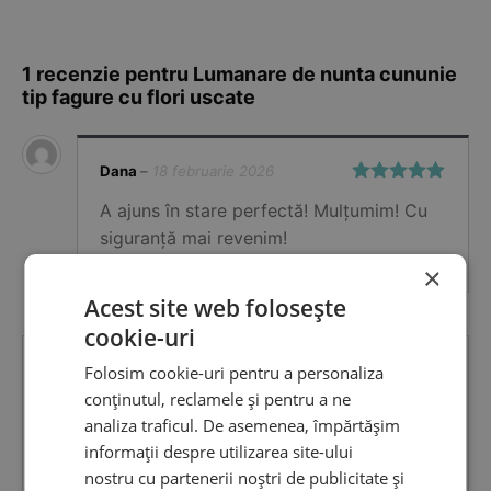
1 recenzie pentru
Lumanare de nunta cununie
tip fagure cu flori uscate
Dana
–
18 februarie 2026
Evaluat la
5
A ajuns în stare perfectă! Mulțumim! Cu
din 5
siguranță mai revenim!
×
Acest site web folosește
cookie-uri
Folosim cookie-uri pentru a personaliza
Adaugă o recenzie
conținutul, reclamele și pentru a ne
Adresa ta de email nu va fi publicată.
Câmpurile
analiza traficul. De asemenea, împărtășim
obligatorii sunt marcate cu
*
informații despre utilizarea site-ului
Evaluarea ta
*
nostru cu partenerii noștri de publicitate și