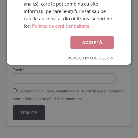
analiză, care le pot combina cu alte
Recenzia ta
*
informații pe care le-ați furnizat sau pe
care le-au colectat din utilizarea serviciilor
lor.
Politica de confidențialitate
ACCEPTĂ
Nume
*
POWERED BY COOKIESCRIPT
Email
*
Salvează-mi numele, emailul și site-ul web în acest navigator
pentru data viitoare când o să comentez.