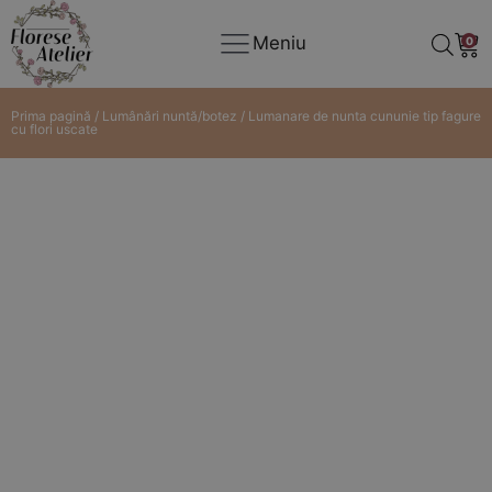
Meniu
0
Prima pagină
/
Lumânări nuntă/botez
/ Lumanare de nunta cununie tip fagure
cu flori uscate