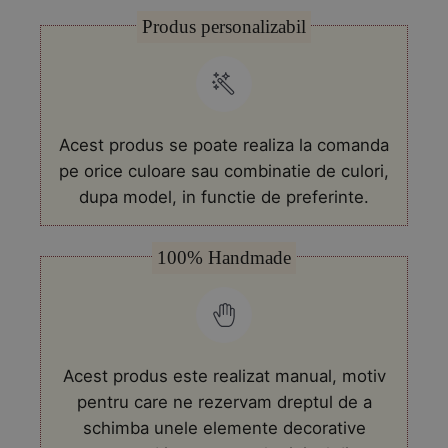
nunta
Produs personalizabil
cununie
tip
fagure
cu
flori
uscate
Acest produs se poate realiza la comanda
pe orice culoare sau combinatie de culori,
dupa model, in functie de preferinte.
100% Handmade
Acest produs este realizat manual, motiv
pentru care ne rezervam dreptul de a
schimba unele elemente decorative