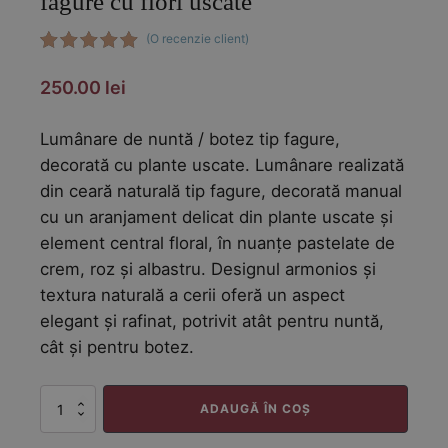
fagure cu flori uscate
(O recenzie client)
Evaluat la
5.00
din 5
250.00
lei
pe baza
unei
singure
Lumânare de nuntă / botez tip fagure,
evaluări
decorată cu plante uscate. Lumânare realizată
din ceară naturală tip fagure, decorată manual
cu un aranjament delicat din plante uscate și
element central floral, în nuanțe pastelate de
crem, roz și albastru. Designul armonios și
textura naturală a cerii oferă un aspect
elegant și rafinat, potrivit atât pentru nuntă,
cât și pentru botez.
Cantitate
ADAUGĂ ÎN COȘ
Lumanare
de