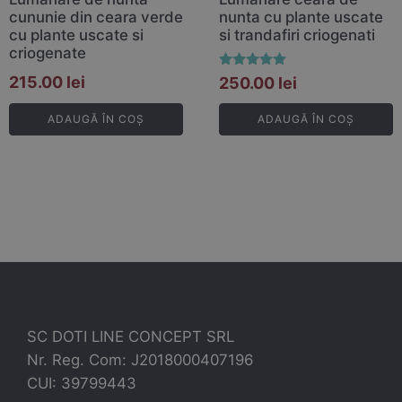
cununie din ceara verde
nunta cu plante uscate
cu plante uscate si
si trandafiri criogenati
criogenate
Evaluat la
215.00
lei
250.00
lei
5.00
din 5
ADAUGĂ ÎN COȘ
ADAUGĂ ÎN COȘ
SC DOTI LINE CONCEPT SRL
Nr. Reg. Com: J2018000407196
CUI: 39799443