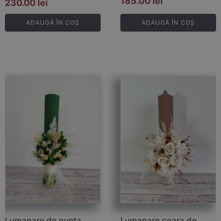
185.00
lei
230.00
lei
ADAUGĂ ÎN COȘ
ADAUGĂ ÎN COȘ
Lumanare de nunta
Lumanare ceara de