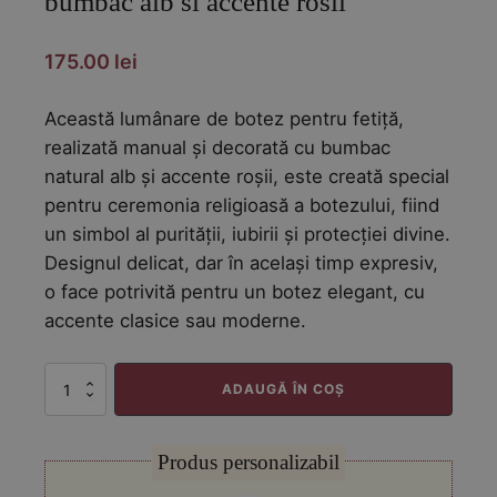
bumbac alb si accente rosii
175.00
lei
Această lumânare de botez pentru fetiță,
realizată manual și decorată cu bumbac
natural alb și accente roșii, este creată special
pentru ceremonia religioasă a botezului, fiind
un simbol al purității, iubirii și protecției divine.
Designul delicat, dar în același timp expresiv,
o face potrivită pentru un botez elegant, cu
accente clasice sau moderne.
Cantitate
ADAUGĂ ÎN COȘ
Lumanare
de
botez
Produs personalizabil
pentru
fetita