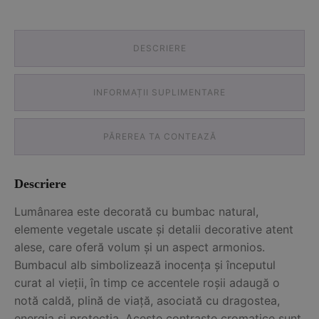
DESCRIERE
INFORMAȚII SUPLIMENTARE
PĂREREA TA CONTEAZĂ
Descriere
Lumânarea este decorată cu bumbac natural,
elemente vegetale uscate și detalii decorative atent
alese, care oferă volum și un aspect armonios.
Bumbacul alb simbolizează inocența și începutul
curat al vieții, în timp ce accentele roșii adaugă o
notă caldă, plină de viață, asociată cu dragostea,
energia și protecția. Aceste contraste cromatice sunt