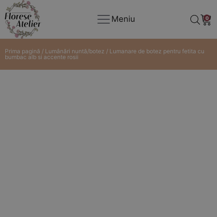
Meniu
0
Prima pagină
/
Lumânări nuntă/botez
/ Lumanare de botez pentru fetita cu
bumbac alb si accente rosii