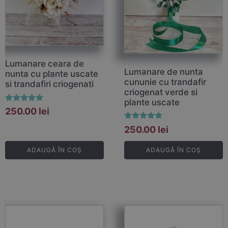
Lumanare ceara de
Lumanare de nunta
nunta cu plante uscate
cununie cu trandafir
si trandafiri criogenati
criogenat verde si
plante uscate
Evaluat la
250.00
lei
5.00
din 5
Evaluat la
250.00
lei
5.00
din 5
ADAUGĂ ÎN COȘ
ADAUGĂ ÎN COȘ