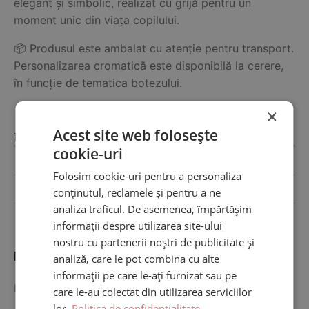
elegant și simbolic, realizat cu grijă pentru un
moment unic din viața copilului.
📦 Produsul este ambalat cu atenție pentru transport.
Personalizarea cromatică este disponibilă la cerere,
în funcție de tematica botezului.
×
Acest site web folosește
Informații suplimentare
cookie-uri
Dimensiuni
Folosim cookie-uri pentru a personaliza
30 × 5.5 cm
conținutul, reclamele și pentru a ne
analiza traficul. De asemenea, împărtășim
informații despre utilizarea site-ului
nostru cu partenerii noștri de publicitate și
Părerea ta contează
analiză, care le pot combina cu alte
informații pe care le-ați furnizat sau pe
Nu există recenzii până acum.
care le-au colectat din utilizarea serviciilor
lor.
Politica de confidențialitate