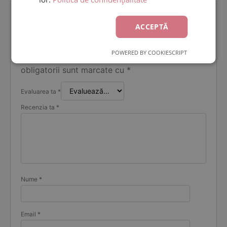
Fii primul care scrii o recenzie pentru
ACCEPTĂ
„Lumanare de botez pentru fetita cu
bumbac alb si accente rosii”
POWERED BY COOKIESCRIPT
Adresa ta de email nu va fi publicată.
Câmpurile
obligatorii sunt marcate cu
*
Evaluarea ta
*
Recenzia ta
*
Nume
*
Email
*