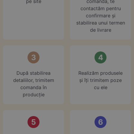
pe site
comanda, te
contactăm pentru
confirmare și
stabilirea unui termen
de livrare
3
4
După stabilirea
Realizăm produsele
detaliilor, trimitem
și îți trimitem poze
comanda în
cu ele
producție
5
6