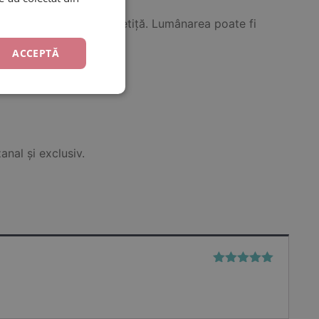
u băiețel, cât și pentru fetiță. Lumânarea poate fi
ACCEPTĂ
anal și exclusiv.
Evaluat la
5
din 5