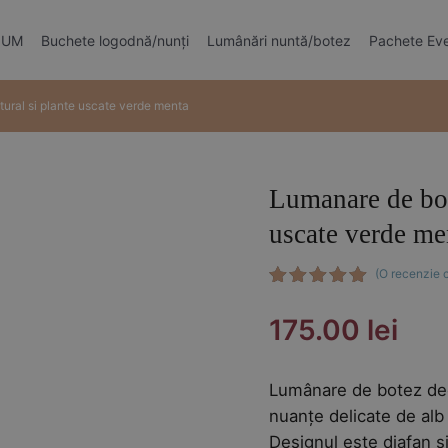
MIUM
Buchete logodnă/nunți
Lumânări nuntă/botez
Pachete Ev
ural si plante uscate verde menta
Lumanare de bot
uscate verde me
(O recenzie c
Evaluat la
5.00
din 5
175.00
lei
pe baza
unei
singure
evaluări
Lumânare de botez deco
nuanțe delicate de alb
Designul este diafan ș