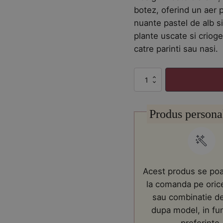
botez, oferind un aer pu
nuante pastel de alb s
plante uscate si crioge
catre parinti sau nasi.
Cantitate
Lumanare
de
botez
Produs persona
cu
bumbac
natural
si
plante
uscate
verde
Acest produs se poa
menta
la comanda pe oric
sau combinatie de
dupa model, in fu