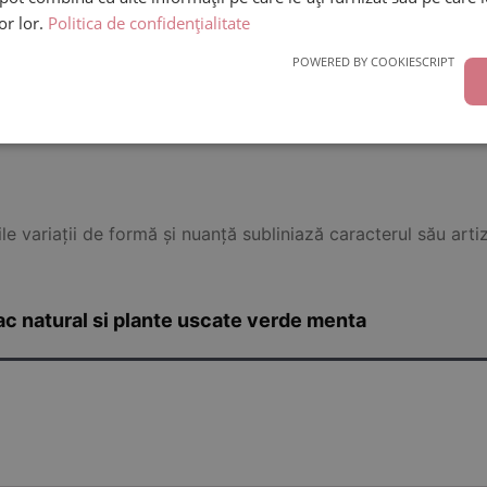
lor lor.
Politica de confidențialitate
mente atent selecționate și texturi fine, potrivite atât pentr
rativ.
POWERED BY COOKIESCRIPT
. Un design fin si jucaus, ideal pentru botez.
le variații de formă și nuanță subliniază caracterul său artiz
 natural si plante uscate verde menta