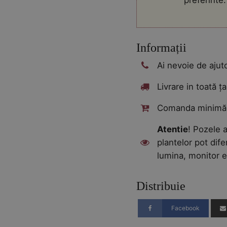
preferinte.
Informații
Ai nevoie de aju
Livrare in toată ța
Comanda minimă:
Atentie
! Pozele a
plantelor pot dife
lumina, monitor e
Distribuie
Facebook