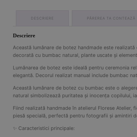
DESCRIERE
PĂREREA TA CONTEAZĂ
Descriere
Această lumânare de botez handmade este realizată cu g
decorată cu bumbac natural, plante uscate și elemente 
Lumânarea de botez este ideală pentru ceremonia relig
elegantă. Decorul realizat manual include bumbac natur
Această lumânare de botez cu bumbac este o alegere in
natural simbolizează puritatea și inocența copilului,
Fiind realizată handmade în atelierul Florese Atelier, 
piesă specială, perfectă pentru fotografii și amintiri d
✨ Caracteristici principale: