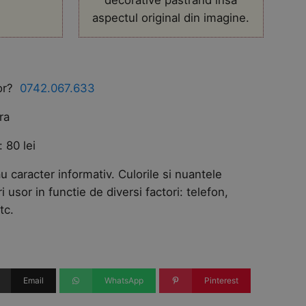
decorative pastrand insa
aspectul original din imagine.
tor?
0742.067.633
ra
 80 lei
u caracter informativ. Culorile si nuantele
ri usor in functie de diversi factori: telefon,
tc.
Email
WhatsApp
Pinterest