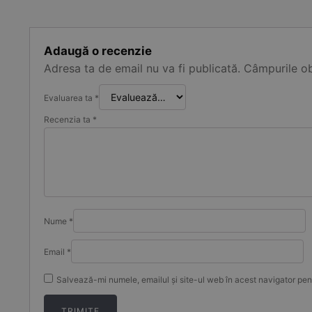
Adaugă o recenzie
Adresa ta de email nu va fi publicată.
Câmpurile ob
Evaluarea ta
*
Recenzia ta
*
Nume
*
Email
*
Salvează-mi numele, emailul și site-ul web în acest navigator pen