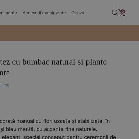
0
enimente
Accesorii evenimente
Ocazii
ez cu bumbac natural si plante
nta
lient)
rată manual cu flori uscate și stabilizate, în
 și bleu mentă, cu accente fine naturale.
i elegant, special conceput pentru ceremonii de