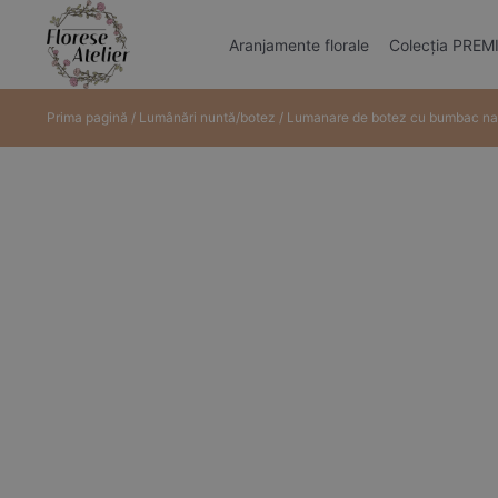
Aranjamente florale
Colecția PRE
Prima pagină
/
Lumânări nuntă/botez
/ Lumanare de botez cu bumbac nat