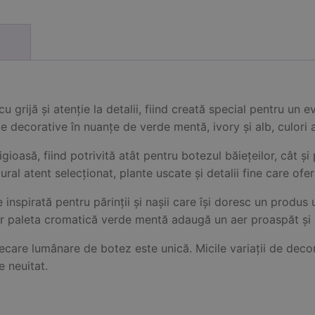
rijă și atenție la detalii, fiind creată special pentru un 
decorative în nuanțe de verde mentă, ivory și alb, culori as
ioasă, fiind potrivită atât pentru botezul băiețeilor, cât ș
al atent selecționat, plante uscate și detalii fine care ofer
spirată pentru părinții și nașii care își doresc un produs u
 iar paleta cromatică verde mentă adaugă un aer proaspăt și
fiecare lumânare de botez este unică. Micile variații de decor
e neuitat.