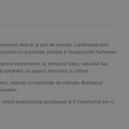
eveniment delicat și plin de emoție. Lumânarea este
ociate cu puritatea, liniștea și începuturile frumoase.
i pentru evenimente cu tematică baby, naturală sau
ă lumânării un aspect armonios și rafinat.
nic, realizat cu materiale de calitate. Bumbacul
 modern.
 oferă autenticitate produsului și îl transformă într-o