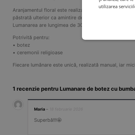
utilizarea servicii
Aranjamentul floral este realizat cu grijă, folosind ele
păstrată ulterior ca amintire de suflet sau obiect deco
Lumanarea are lungimea de 30cm si diametru de 5.5 cm
Potrivită pentru:
• botez
• ceremonii religioase
Fiecare lumânare este unică, realizată manual, iar mici
1 recenzie pentru
Lumanare de botez cu bumbac
Maria
–
18 februarie 2026
Superbă!!!🤩