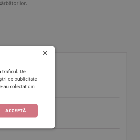
rbătorilor.
×
 traficul. De
tri de publicitate
le-au colectat din
ACCEPTĂ