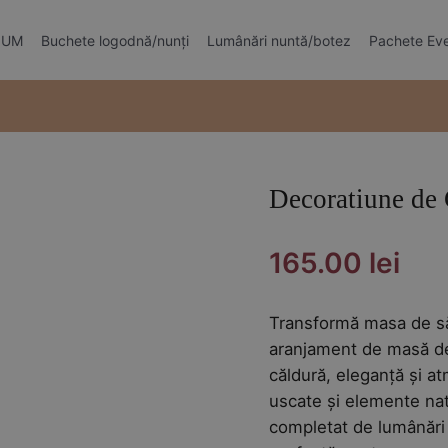
MIUM
Buchete logodnă/nunți
Lumânări nuntă/botez
Pachete Ev
Decoratiune de 
165.00
lei
Transformă masa de să
aranjament de masă d
căldură, eleganță și at
uscate și elemente na
completat de lumânări 