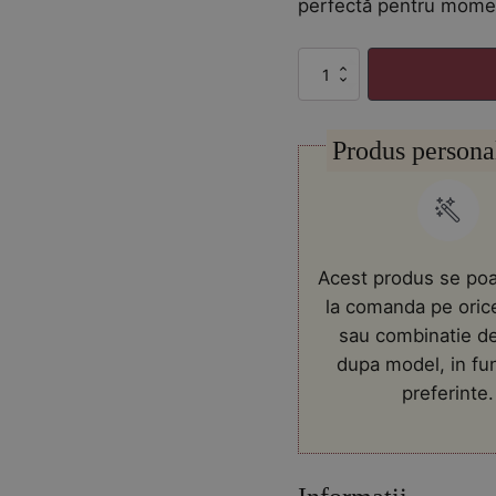
perfectă pentru moment
Cantitate
Decoratiune
de
Craciun
Produs persona
cu
brazi
luminati
Acest produs se poa
la comanda pe oric
sau combinatie de
dupa model, in fu
preferinte.