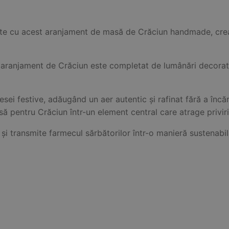
te cu acest aranjament de masă de Crăciun handmade, crea
t aranjament de Crăciun este completat de lumânări decorati
mesei festive, adăugând un aer autentic și rafinat fără a încăr
 pentru Crăciun într-un element central care atrage priviri
și transmite farmecul sărbătorilor într-o manieră sustenabil