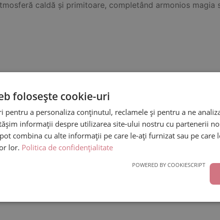
tmosferă caldă și primitoare, completând armonios magia să
eb folosește cookie-uri
tiune de Craciun cu brazi luminati”
ligatorii sunt marcate cu
*
 pentru a personaliza conținutul, reclamele și pentru a ne analiza
șim informații despre utilizarea site-ului nostru cu partenerii noș
e pot combina cu alte informații pe care le-ați furnizat sau pe care 
lor lor.
Politica de confidențialitate
POWERED BY COOKIESCRIPT