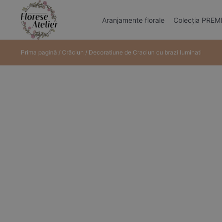
Aranjamente florale
Colecția PRE
Prima pagină
/
Crăciun
/ Decoratiune de Craciun cu brazi luminati