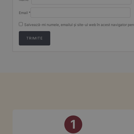
Email
*
Salvează-mi numele, emailul și site-ul web în acest navigator pen
1