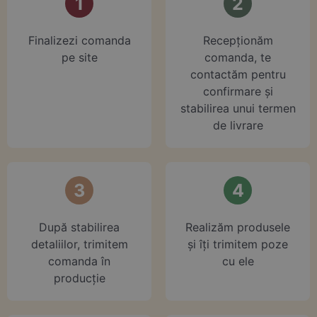
1
2
Finalizezi comanda
⁠Recepționăm
pe site
comanda, te
contactăm pentru
confirmare și
stabilirea unui termen
de livrare
3
4
După stabilirea
Realizăm produsele
detaliilor, trimitem
și îți trimitem poze
comanda în
cu ele
producție