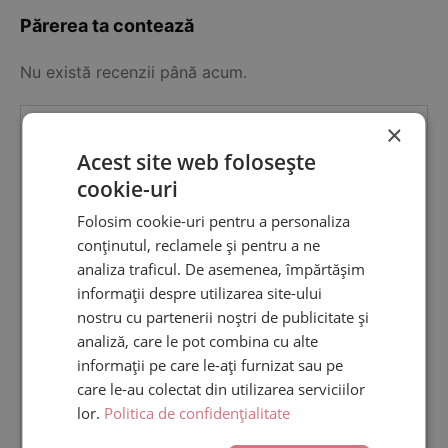
Părerea ta contează
Nu există recenzii până acum.
×
Fii primul care scrii o recenzie pentru
Acest site web folosește
„Coronita din brad artificial pentru Craciun”
cookie-uri
Adresa ta de email nu va fi publicată.
Câmpurile
obligatorii sunt marcate cu
*
Folosim cookie-uri pentru a personaliza
conținutul, reclamele și pentru a ne
Evaluarea ta
*
analiza traficul. De asemenea, împărtășim
Recenzia ta
*
informații despre utilizarea site-ului
nostru cu partenerii noștri de publicitate și
analiză, care le pot combina cu alte
informații pe care le-ați furnizat sau pe
care le-au colectat din utilizarea serviciilor
lor.
Politica de confidențialitate
Nume
*