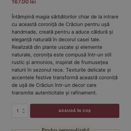
167.00
lei
Întâmpină magia sărbătorilor chiar de la intrare
cu această coroniță de Crăciun pentru ușă
handmade, creată pentru a aduce căldură și
eleganță naturală în decorul casei tale.
Realizată din plante uscate și elemente
naturale, coronița este compusă într-un stil
rustic și armonios, inspirat de frumusețea
naturii în sezonul rece. Texturile delicate și
accentele festive transformă această coroniță
de ușă de Crăciun într-un decor care
transmite autenticitate și rafinament.
Cantitate
ADAUGĂ ÎN COȘ
Coronita
din
brad
Produs personalizabil
artificial