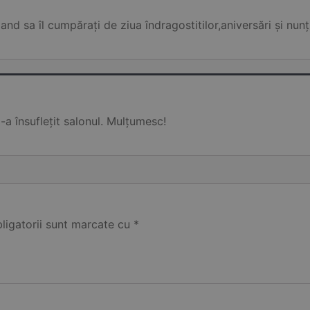
and sa îl cumpărați de ziua îndragostitilor,aniversări și nun
-a însuflețit salonul. Mulțumesc!
ligatorii sunt marcate cu
*