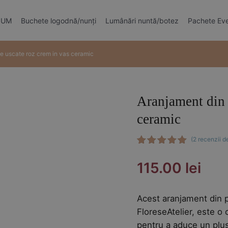
MIUM
Buchete logodnă/nunți
Lumânări nuntă/botez
Pachete Ev
te uscate roz crem in vas ceramic
Aranjament din 
ceramic
(
2
recenzii de
Evaluat la
2
5.00
din 5
115.00
lei
pe baza a
evaluări
de la
clienți
Acest aranjament din p
FloreseAtelier, este o 
pentru a aduce un plus