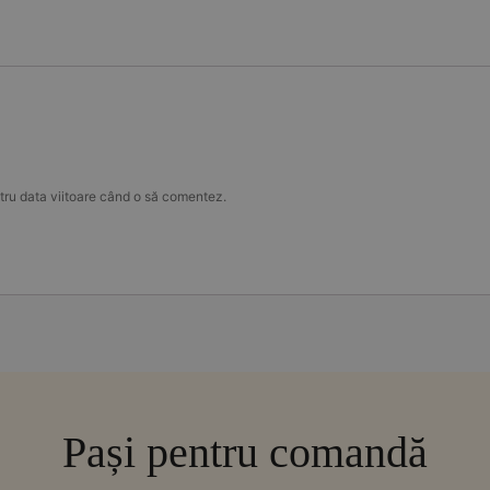
tru data viitoare când o să comentez.
Pași pentru comandă