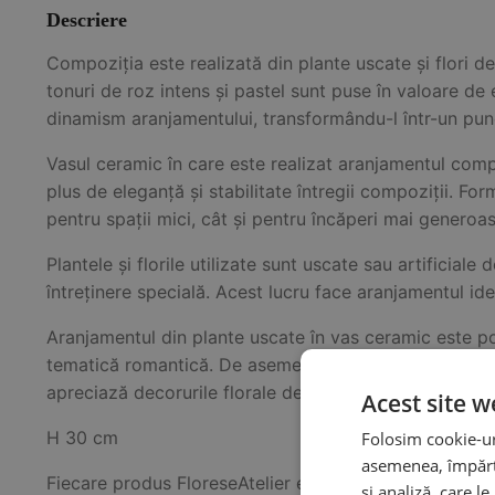
Descriere
Compoziția este realizată din plante uscate și flori d
tonuri de roz intens și pastel sunt puse în valoare de 
dinamism aranjamentului, transformându-l într-un punc
Vasul ceramic în care este realizat aranjamentul compl
plus de eleganță și stabilitate întregii compoziții. Fo
pentru spații mici, cât și pentru încăperi mai generoas
Plantele și florile utilizate sunt uscate sau artificial
întreținere specială. Acest lucru face aranjamentul ide
Aranjamentul din plante uscate în vas ceramic este pot
tematică romantică. De asemenea, reprezintă o idee i
apreciază decorurile florale delicate.
Acest site w
H 30 cm
Folosim cookie-uri
asemenea, împărtă
Fiecare produs FloreseAtelier este lucrat manual, ceea
și analiză, care l