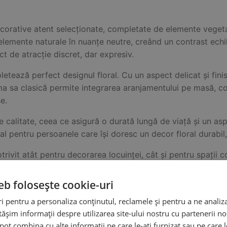
ecorative atent selecționate, completate de elemente vegetal
elemente naturale în nuanțe neutre, creând un contrast echili
t de atracție discret, dar expresiv.
etează perfect designul floral. Cu un aspect delicat și fini
rma sa clasică permite integrarea aranjamentului pe masă, com
e.
e de calitate, ceea ce asigură o durată lungă de viață și un a
al pentru persoanele care își doresc un decor floral durabil,
rivit atât pentru decorarea locuinței, cât și pentru spații 
nspirată de cadou pentru aniversări, zile de naștere, cado
eb folosește cookie-uri
 pentru a personaliza conținutul, reclamele și pentru a ne analiza
șim informații despre utilizarea site-ului nostru cu partenerii noș
 ce face ca fiecare aranjament să fie unic. Micile variații 
e pot combina cu alte informații pe care le-ați furnizat sau pe care 