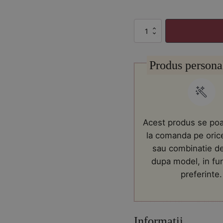
Cantitate
Aranjament
din
plante
Produs persona
uscate
roz
crem
in
vas
ceramic
Acest produs se poa
la comanda pe oric
sau combinatie de
dupa model, in fu
preferinte.
Informații