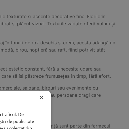
e texturate și accente decorative fine. Florile în
brat și plăcut vizual. Texturile variate oferă volum și
saj în tonuri de roz deschis și crem, acesta adaugă un
odă, birou, noptieră sau raft, fiind potrivit atât
spect estetic constant, fără a necesita udare sau
 care să își păstreze frumusețea în timp, fără efort.
comerciale, saloane, birouri sau evenimente cu
uri pentru femei, mame sau persoane dragi care
×
 traficul. De
tri de publicitate
de formă, textură sau nuanță sunt parte din farmecul
le-au colectat din