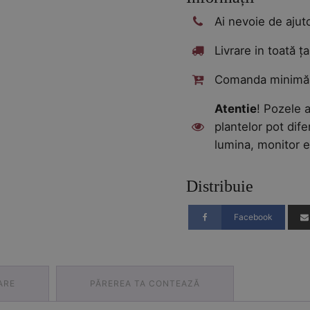
Ai nevoie de aju
Livrare in toată ța
Comanda minimă:
Atentie
! Pozele a
plantelor pot dife
lumina, monitor e
Distribuie
Facebook
ARE
PĂREREA TA CONTEAZĂ