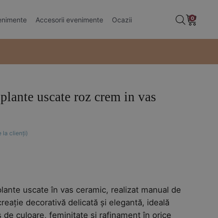
0
enimente
Accesorii evenimente
Ocazii
plante uscate roz crem in vas
 la clienți)
lante uscate în vas ceramic, realizat manual de
creație decorativă delicată și elegantă, ideală
 de culoare, feminitate și rafinament în orice