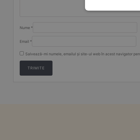
Nume
*
Email
*
Salvează-mi numele, emailul și site-ul web în acest navigator pen