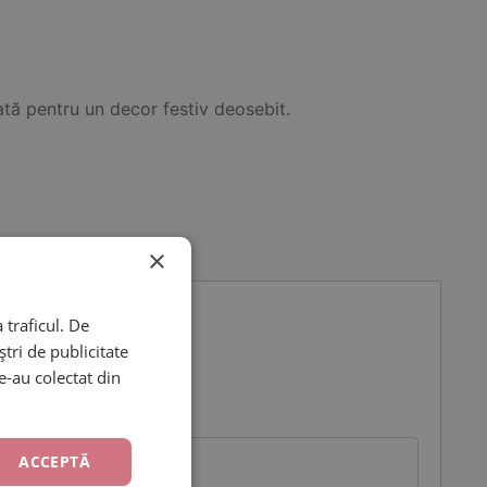
ată pentru un decor festiv deosebit.
×
 traficul. De
tri de publicitate
le-au colectat din
ACCEPTĂ