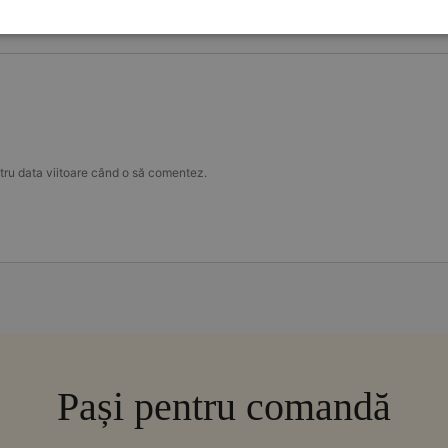
tru data viitoare când o să comentez.
Pași pentru comandă