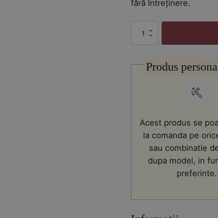
105.00 lei.
fără întreținere.
Cantitate
Aranjament
de
Paste
Produs persona
colorat
in
vas
ceramic
Acest produs se poa
la comanda pe oric
sau combinatie de
dupa model, in fu
preferinte.