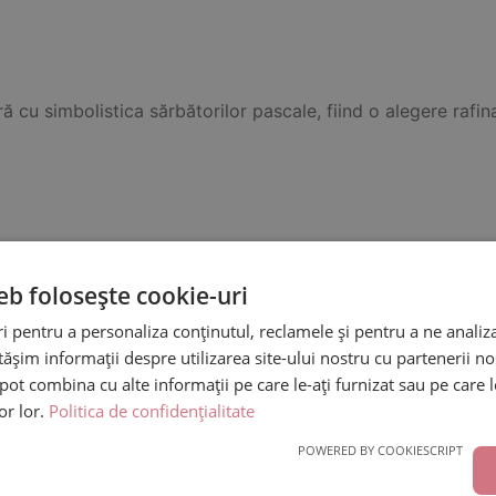
 cu simbolistica sărbătorilor pascale, fiind o alegere rafin
eb folosește cookie-uri
ment de Paste colorat in vas ceramic”
 pentru a personaliza conținutul, reclamele și pentru a ne analiza
ligatorii sunt marcate cu
*
șim informații despre utilizarea site-ului nostru cu partenerii noș
e pot combina cu alte informații pe care le-ați furnizat sau pe care 
lor lor.
Politica de confidențialitate
POWERED BY COOKIESCRIPT