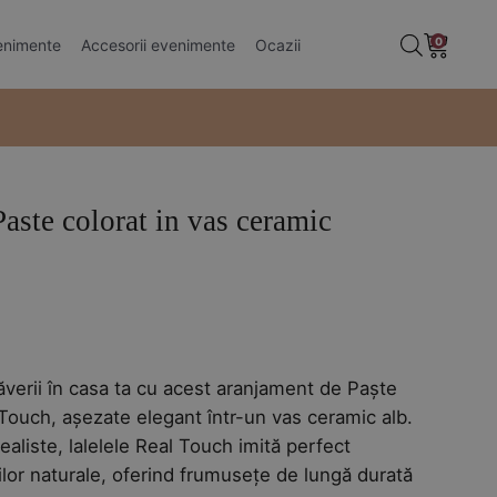
0
enimente
Accesorii evenimente
Ocazii
aste colorat in vas ceramic
ul
nt
verii în casa ta cu acest aranjament de Paște
:
l Touch, așezate elegant într-un vas ceramic alb.
ealiste, lalelele Real Touch imită perfect
0 lei.
rilor naturale, oferind frumusețe de lungă durată