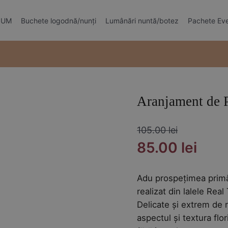
MIUM
Buchete logodnă/nunți
Lumânări nuntă/botez
Pachete Ev
Aranjament de P
105.00
lei
Prețul
Preț
85.00
lei
inițial
cure
Adu prospețimea primă
a
este
realizat din lalele Rea
Delicate și extrem de r
fost:
85.0
aspectul și textura flo