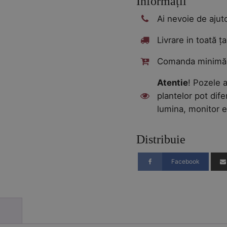
Informații
Ai nevoie de aju
Livrare in toată ța
Comanda minimă:
Atentie
! Pozele a
plantelor pot dife
lumina, monitor e
Distribuie
Facebook