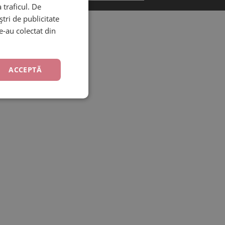
 traficul. De
tri de publicitate
le-au colectat din
ACCEPTĂ